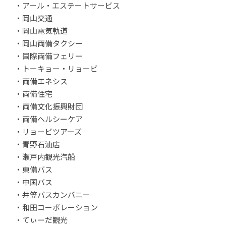
・アール・エステートサービス
・岡山交通
・岡山電気軌道
・岡山両備タクシー
・国際両備フェリー
・トーキョー・リョービ
・両備エネシス
・両備住宅
・両備文化振興財団
・両備ヘルシーケア
・リョービツアーズ
・青野石油店
・瀬戸内観光汽船
・東備バス
・中国バス
・井笠バスカンパニー
・和田コーポレーション
・てぃーだ観光