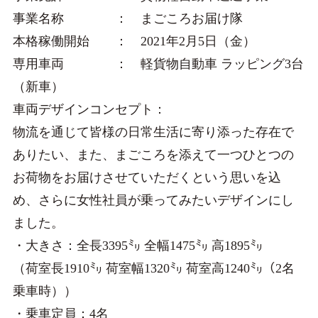
事業名称 ： まごころお届け隊
本格稼働開始 ： 2021年2月5日（金）
専用車両 ： 軽貨物自動車 ラッピング3台
（新車）
車両デザインコンセプト：
物流を通じて皆様の日常生活に寄り添った存在で
ありたい、また、まごころを添えて一つひとつの
お荷物をお届けさせていただくという思いを込
め、さらに女性社員が乗ってみたいデザインにし
ました。
・大きさ：全長3395㍉ 全幅1475㍉ 高1895㍉
（荷室長1910㍉ 荷室幅1320㍉ 荷室高1240㍉（2名
乗車時））
・乗車定員：4名