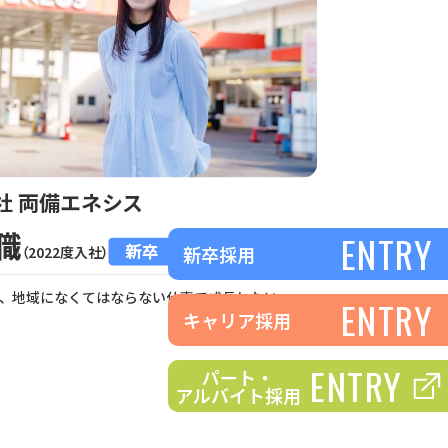
社 両備エネシス
職
ENTRY
新卒
新卒採用
（2022度入社）
、地域になくてはならない仕事で成長したい
ENTRY
キャリア採用
ENTRY
パート・
アルバイト採用