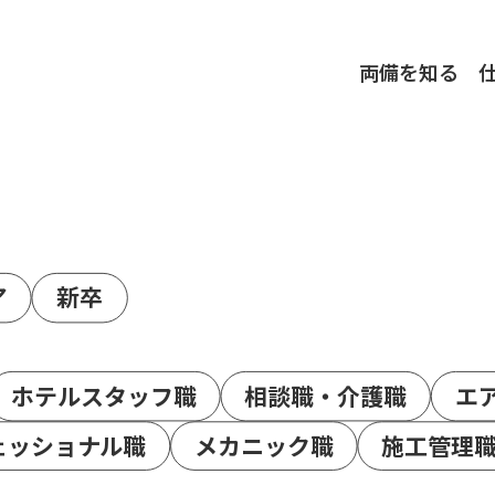
両備を知る
ア
新卒
ホテルスタッフ職
相談職・介護職
エ
ェッショナル職
メカニック職
施工管理