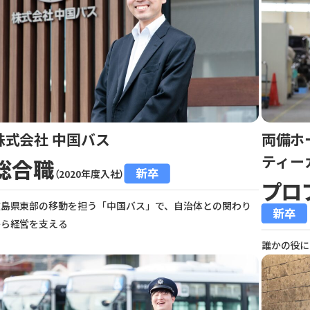
株式会社 中国バス
両備ホ
ティー
総合職
新卒
（2020年度入社）
プロ
広島県東部の移動を担う「中国バス」で、自治体との関わり
新卒
から経営を支える
誰かの役に