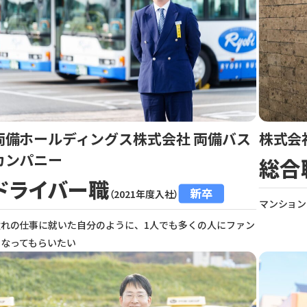
両備ホールディングス株式会社 両備バス
株式会
カンパニー
総合
ドライバー職
新卒
（2021年度入社）
マンション
憧れの仕事に就いた自分のように、1人でも多くの人にファン
になってもらいたい