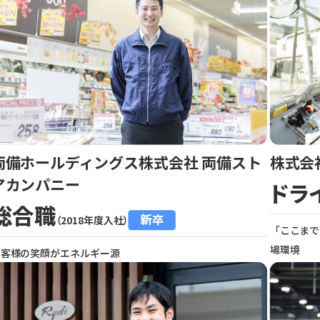
両備ホールディングス株式会社 両備スト
株式会
アカンパニー
ドラ
総合職
新卒
（2018年度入社）
「ここまで
場環境
お客様の笑顔がエネルギー源