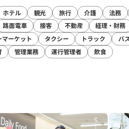
ホテル
観光
旅行
介護
法務
路面電車
接客
不動産
経理・財務
ーマーケット
タクシー
トラック
バ
育
管理業務
運行管理者
飲食