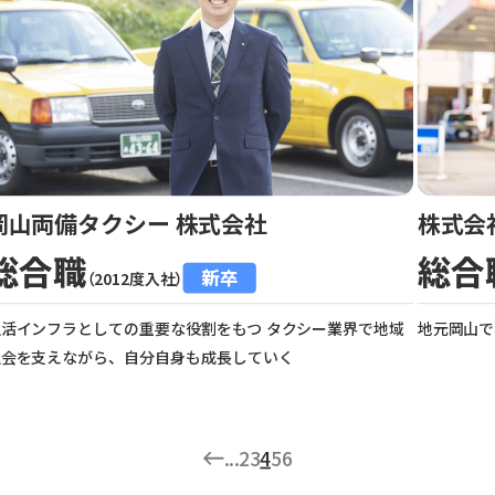
岡山両備タクシー 株式会社
株式会
総合職
総合
新卒
（2012度入社）
生活インフラとしての重要な役割をもつ タクシー業界で地域
地元岡山で
社会を支えながら、自分自身も成長していく
...
2
3
4
5
6