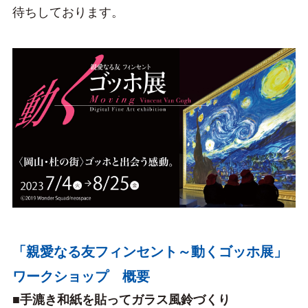
待ちしております。
「親愛なる友フィンセント～動くゴッホ展」
ワークショップ 概要
■手漉き和紙を貼ってガラス風鈴づくり