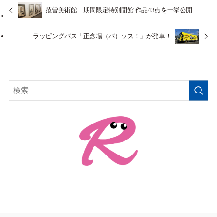
范曽美術館 期間限定特別開館 作品43点を一挙公開
ラッピングバス「正念場（バ）ッス！」が発車！