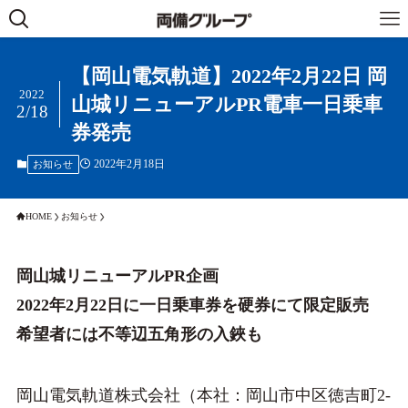
【岡山電気軌道】2022年2月22日 岡
2022
山城リニューアルPR電車一日乗車
2/18
券発売
2022年2月18日
お知らせ
HOME
お知らせ
岡山城リニューアルPR企画
2022年2月22日に一日乗車券を硬券にて限定販売
希望者には不等辺五角形の入鋏も
岡山電気軌道株式会社（本社：岡山市中区徳吉町2-