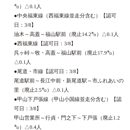
㌔）△0.1人
​●中央福東線（西福東線並走分含む）【認可
日：3/8】
油木～高蓋～福山駅前（廃止14.2㌔）△0.1人
●西福東線【認可日：3/8】
呉ヶ峠～牧・高蓋～福山駅前（廃止17.9㌔）
△0.1人
●尾道・市線【認可日：3/8】
尾道駅前～長江中前・新尾道駅～市ふれあいの
里（廃止2.5㌔）△0.1人
●甲山下戸張線（甲山小国線並走分含む）【認
可日：3/8】
甲山営業所～行貞・門之下～下戸張（廃止1.2
㌔）△0.4人