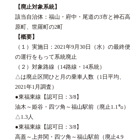
【廃止対象系統】
該当自治体：福山・府中・尾道の3市と神石高
原町、世羅町の2町
【概要】
（１）実施日：2021年9月30日（水）の最終便
の運行をもって系統廃止
（２）対象路線（14路線・14系統）
△は廃止区間ひと月の乗車人数（1日平均、
2021年1月調査）
​●東福東線【認可日：3/8】
油木～姫谷・四ツ角～福山駅前（廃止1.1㌔）
△1.3人
​●東福東線【認可日：3/8】
高蓋～上井関・四ツ角～福山駅前（廃止4.9