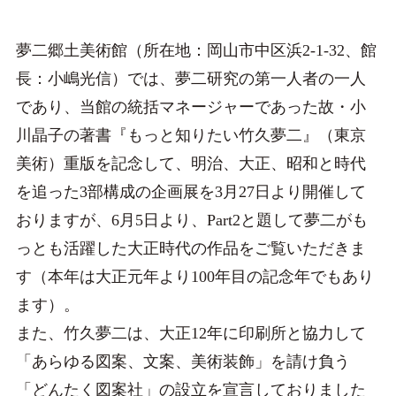
夢二郷土美術館（所在地：岡山市中区浜2-1-32、館
長：小嶋光信）では、夢二研究の第一人者の一人
であり、当館の統括マネージャーであった故・小
川晶子の著書『もっと知りたい竹久夢二』（東京
美術）重版を記念して、明治、大正、昭和と時代
を追った3部構成の企画展を3月27日より開催して
おりますが、6月5日より、Part2と題して夢二がも
っとも活躍した大正時代の作品をご覧いただきま
す（本年は大正元年より100年目の記念年でもあり
ます）。
また、竹久夢二は、大正12年に印刷所と協力して
「あらゆる図案、文案、美術装飾」を請け負う
「どんたく図案社」の設立を宣言しておりました