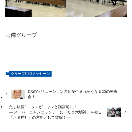
両備グループ
グループCEOメッセージ
DXのソリューションの芽が生まれそうなＵ25の発表
会！
たま駅長2 ニタマがニャンと猫宮司に！
― スーパーニャンニャンデーに「たま大明神」を祀る
「たま神社」の宮司として抜擢！―