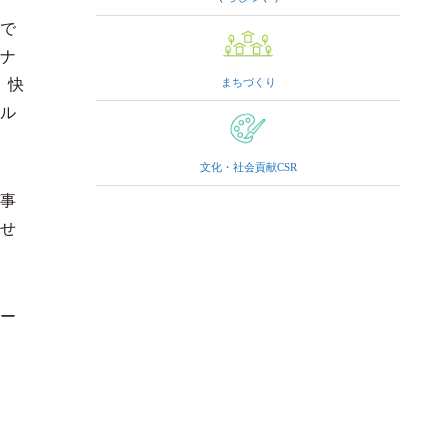
で
ナ
、快
まちづくり
ル
文化・社会貢献CSR
事
せ
ー