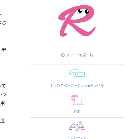
る
スさ
、デ
グループ企業一覧
って
トランスポーテーション&トラベル
バス
用
ICT
に進
くらしづくり