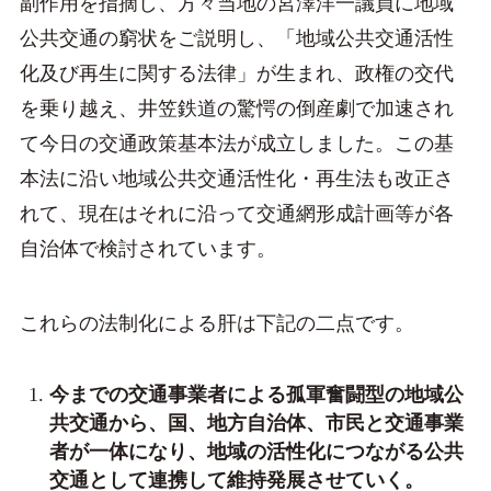
副作用を指摘し、方々当地の宮澤洋一議員に地域
公共交通の窮状をご説明し、「地域公共交通活性
化及び再生に関する法律」が生まれ、政権の交代
を乗り越え、井笠鉄道の驚愕の倒産劇で加速され
て今日の交通政策基本法が成立しました。この基
本法に沿い地域公共交通活性化・再生法も改正さ
れて、現在はそれに沿って交通網形成計画等が各
自治体で検討されています。
これらの法制化による肝は下記の二点です。
今までの交通事業者による孤軍奮闘型の地域公
共交通から、国、地方自治体、市民と交通事業
者が一体になり、地域の活性化につながる公共
交通として連携して維持発展させていく。