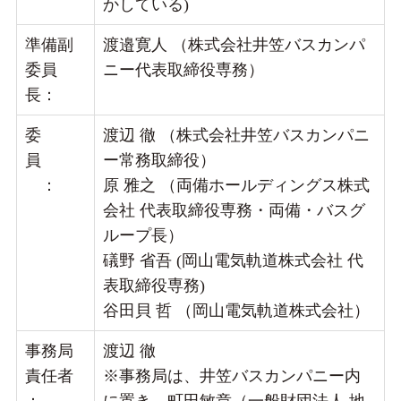
かしている)
準備副
渡邉寛人 （株式会社井笠バスカンパ
委員
ニー代表取締役専務）
長：
委
渡辺 徹 （株式会社井笠バスカンパニ
員
ー常務取締役）
：
原 雅之 （両備ホールディングス株式
会社 代表取締役専務・両備・バスグ
ループ長）
礒野 省吾 (岡山電気軌道株式会社 代
表取締役専務)
谷田貝 哲 （岡山電気軌道株式会社）
事務局
渡辺 徹
責任者
※事務局は、井笠バスカンパニー内
：
に置き、町田敏章（一般財団法人 地