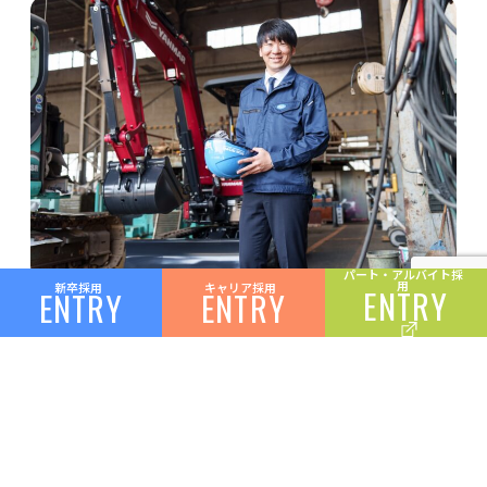
パート・
アルバイト採
用
新卒採用
キャリア採用
ENTRY
ENTRY
ENTRY
両備ホールディングス株式会社 両備テクノモビ
リティーカンパニー
総合職
（2021年度入社）
新卒
整備から営業へ。お客さまと作り上げた重機が街を支
える喜び