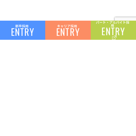
パート・
アルバイト採
用
新卒採用
キャリア採用
両備を知る
ENTRY
ENTRY
ENTRY
トップメッセージ
CXOメッセージ
社員クロストーク
プロジェクトを知る
企業理念
働く魅力・福利厚生
データで見る両備
写真で見る両備
仕事を知る
両備グループ会社一覧