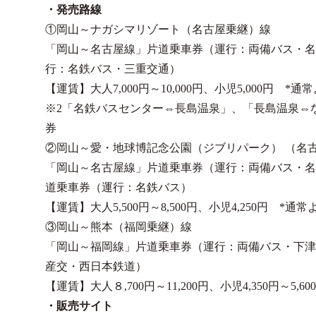
・発売路線
①岡山～ナガシマリゾート（名古屋乗継）線
「岡山～名古屋線」片道乗車券（運行：両備バス・名
行：名鉄バス・三重交通）
【運賃】大人7,000円～10,000円、小児5,000円 *
※2「名鉄バスセンター⇔長島温泉」、「長島温泉⇔
券
②岡山～愛・地球博記念公園（ジブリパーク） （名
「岡山～名古屋線」片道乗車券（運行：両備バス・名
道乗車券（運行：名鉄バス）
【運賃】大人5,500円～8,500円、小児4,250円 *通
③岡山～熊本（福岡乗継）線
「岡山～福岡線」片道乗車券（運行：両備バス・下津
産交・西日本鉄道）
【運賃】大人８,700円～11,200円、小児4,350円～5
・販売サイト