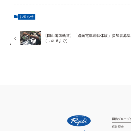
お知らせ
【岡山電気軌道】「路面電車運転体験」参加者募集
（～4/18まで）
両備グループ
経営理念