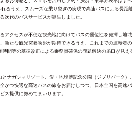
よるお得感と、スマホを活用し予約・決済・乗車券表示はすべ
られるうえ、スムーズな乗り継ぎの実現で高速バスによる長距
る次代のバスサービスが誕生しました。
るアクセスが不便な観光地に向けてバスの優位性を発揮し地域
、新たな観光需要喚起が期待できるうえ、これまでの運転者の
る労働時間等の基準改正による乗務員確保の問題解決の糸口が見え
、岡山とナガシマリゾート、愛・地球博記念公園（ジブリパーク）
全かつ快適な高速バスの旅をお届けしつつ、日本全国を高速バ
ビス提供に努めてまいります。