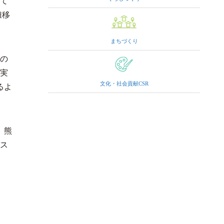
て
離移
まちづくり
の
実
文化・社会貢献CSR
るよ
、熊
ス