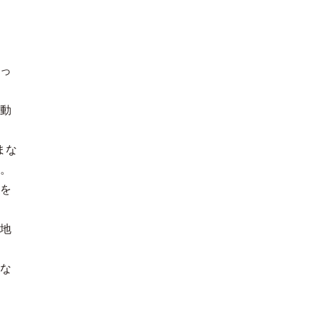
っ
動
まな
。
を
地
な