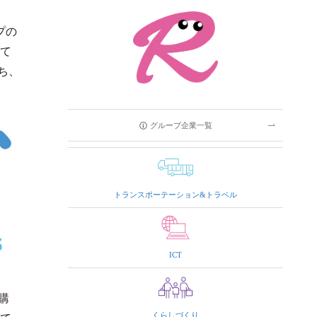
プの
て
ち、
グループ企業一覧
トランスポーテーション&トラベル
ICT
購
くらしづくり