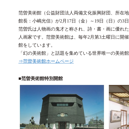
范曽美術館（公益財団法人両備文化振興財団、所在地
館長：小嶋光信）が2月17日（金）～19日（日）の
范曽氏は人物画の鬼才と称され、詩・書・画に優れた
人画家です。范曽美術館は、毎年2月第3土曜日に開
館をしています。
「幻の美術館」と話題を集めている世界唯一の美術館
⇒范曽美術館ホームページ
■范曽美術館特別開館