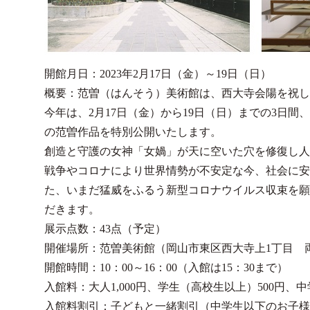
開館月日：2023年2月17日（金）～19日（日）
概要：范曽（はんそう）美術館は、西大寺会陽を祝し
今年は、2月17日（金）から19日（日）までの3日
の范曽作品を特別公開いたします。
創造と守護の女神「女媧」が天に空いた穴を修復し人
戦争やコロナにより世界情勢が不安定な今、社会に安
た、いまだ猛威をふるう新型コロナウイルス収束を願
だきます。
展示点数：43点（予定）
開催場所：范曽美術館（岡山市東区西大寺上1丁目 
開館時間：10：00～16：00（入館は15：30まで）
入館料：大人1,000円、学生（高校生以上）500円、
入館料割引：子どもと一緒割引（中学生以下のお子様