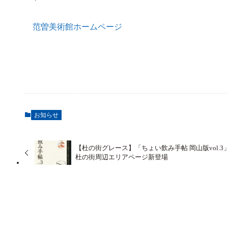
范曽美術館ホームページ
お知らせ
【杜の街グレース】「ちょい飲み手帖 岡山版vol.3
杜の街周辺エリアページ新登場