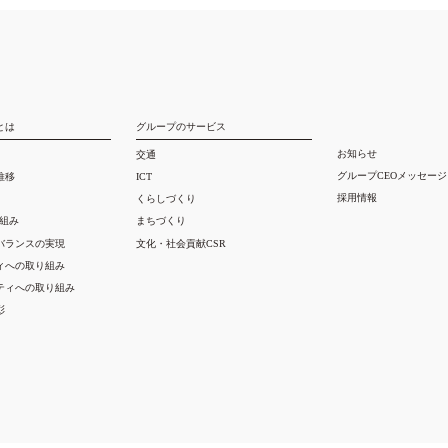
とは
グループのサービス
お知らせ
交通
グループCEOメッセージ
推移
ICT
採用情報
くらしづくり
り組み
まちづくり
バランスの実現
文化・社会貢献CSR
ィへの取り組み
ティへの取り組み
彰