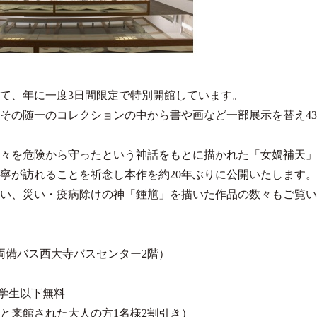
て、年に一度3日間限定で特別開館しています。
間、その随一のコレクションの中から書や画など一部展示を替え4
々を危険から守ったという神話をもとに描かれた「女媧補天」
寧が訪れることを祈念し本作を約20年ぶりに公開いたします
い、災い・疫病除けの神「鍾馗」を描いた作品の数々もご覧い
両備バス西大寺バスセンター2階）
中学生以下無料
と来館された大人の方1名様2割引き）