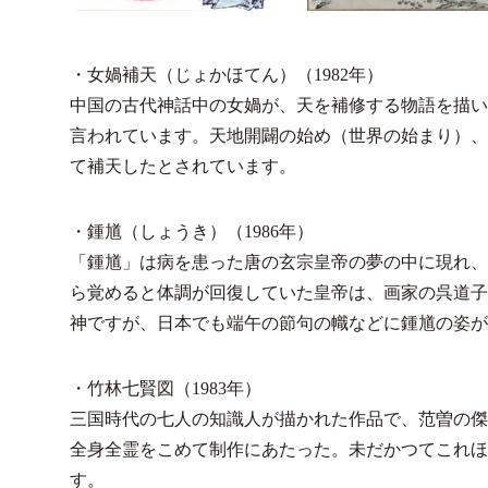
・女媧補天（じょかほてん）（1982年）
中国の古代神話中の女媧が、天を補修する物語を描い
言われています。天地開闢の始め（世界の始まり）、
て補天したとされています。
・鍾馗（しょうき）（1986年）
「鍾馗」は病を患った唐の玄宗皇帝の夢の中に現れ、
ら覚めると体調が回復していた皇帝は、画家の呉道子
神ですが、日本でも端午の節句の幟などに鍾馗の姿が
・竹林七賢図（1983年）
三国時代の七人の知識人が描かれた作品で、范曽の傑
全身全霊をこめて制作にあたった。未だかつてこれほ
す。