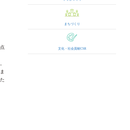
まちづくり
3点
文化・社会貢献CSR
。
。ま
た