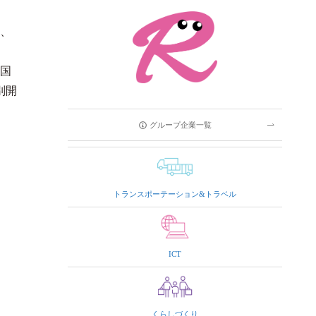
階、
国
別開
グループ企業一覧
トランスポーテーション&トラベル
ICT
くらしづくり