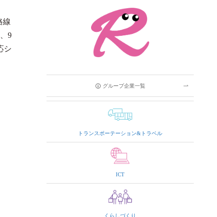
路線
、9
応シ
グループ企業一覧
トランスポーテーション&トラベル
ICT
くらしづくり