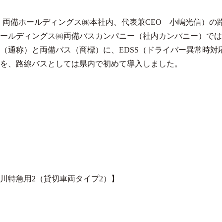
、両備ホールディングス㈱本社内、代表兼CEO 小嶋光信）の
ールディングス㈱両備バスカンパニー（社内カンパニー）では
（通称）と両備バス（商標）に、EDSS（ドライバー異常時対
ーを、路線バスとしては県内で初めて導入しました。
渋川特急用2（貸切車両タイプ2）】