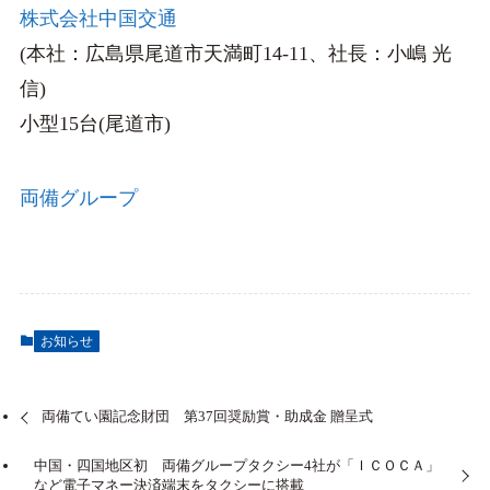
株式会社中国交通
(本社：広島県尾道市天満町14-11、社長：小嶋 光
信)
小型15台(尾道市)
両備グループ
お知らせ
両備てい園記念財団 第37回奨励賞・助成金 贈呈式
中国・四国地区初 両備グループタクシー4社が「ＩＣＯＣＡ」
など電子マネー決済端末をタクシーに搭載