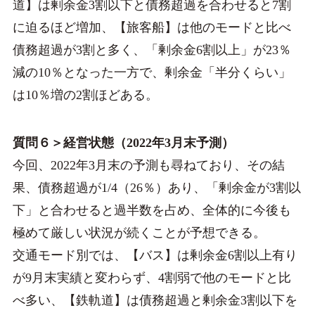
道】は剰余金3割以下と債務超過を合わせると7割
に迫るほど増加、【旅客船】は他のモードと比べ
債務超過が3割と多く、「剰余金6割以上」が23％
減の10％となった一方で、剰余金「半分くらい」
は10％増の2割ほどある。
質問６＞経営状態（2022年3月末予測）
今回、2022年3月末の予測も尋ねており、その結
果、債務超過が1/4（26％）あり、「剰余金が3割以
下」と合わせると過半数を占め、全体的に今後も
極めて厳しい状況が続くことが予想できる。
交通モード別では、【バス】は剰余金6割以上有り
が9月末実績と変わらず、4割弱で他のモードと比
べ多い、【鉄軌道】は債務超過と剰余金3割以下を