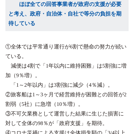
ほぼ全ての回答事業者が政府の支援が必要
と考え、政府・自治体・自社で等分の負担を期
待している
①全体では平常通り運行が6割で懸命の努力が続い
ている。
減便は4割で「1年以内に維持困難」は5割強に増
加（9％増）。
「1～2年以内」は3割強に減少（4％減）。
②旅客船は1～3ヶ月で経営維持が困難との回答が2
割弱（5社）に急増（10％増）。
③不可欠業務として運営した結果に生じた損害に
対して全体の98％が「政府支援」を期待。
④コロナ災禍による支援は全体損失額の「3/4以上