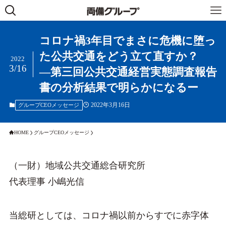
コロナ禍3年目でまさに危機に堕っ
た公共交通をどう立て直すか？
2022
3/16
―第三回公共交通経営実態調査報告
書の分析結果で明らかになるー
2022年3月16日
グループCEOメッセージ
HOME
グループCEOメッセージ
（一財）地域公共交通総合研究所
代表理事 小嶋光信
当総研としては、コロナ禍以前からすでに赤字体