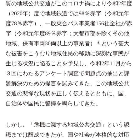
質の地域公共交通がこのコロナ禍により令和2年度
（2020年）度で地域鉄道では98％赤字（令和元年
度78％赤字）、一般乗合バス事業者156社全社が赤
字（令和元年度89％赤字；大都市部を除くその他
地域、保有車両30両以上の事業者）＊という甚大
な被害をこうむり地域住民の移動に深刻な事態が
生じる状況に陥ることを予見し、令和2年11月から
３回にわたるアンケート調査で問題点の抽出と課
題解決のための提言を試みてきた。この地域公共
交通の悲惨な現状を正しく伝えるとともに、国、
自治体や国民に警鐘を鳴らしてきた。
しかし、「危機に瀕する地域公共交通」という認
識までは醸成できたが、国や社会が本格的な対応