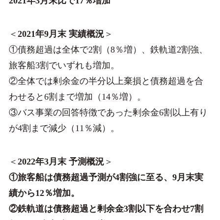
2021年3月末比で17％増加
＜
2021年9月末 実績概況
＞
①債務超過は全体で2割（8％増）、鉄軌道2割強、
旅客船3割でいずれも増加。
②全体では剰余金の半分以上棄損と債務超過を合
わせると6割まで増加（14％増）。
③バス事業の回答特徴であった剰余金6割以上有り
が4割まで減少（11％減）。
＜
2022年3月末 予測概況
＞
①旅客船は債務超過予測が4割強に至る、9月末実
績から12％増加。
②鉄軌道は債務超過と剰余金3割以下を合わせ7割