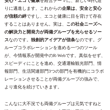
安心・エコで健康
を経営テーマに、新しい時代造
りに邁進します。これからの
企業は、安全と安心
が信頼の絆
ですし、エコと健康に目を背けて存在
することはありません。実は、
この社会ニーズへ
の解決力と開発力が両備グループを光らせるソー
ス
なのです。
独創的アイデアが信条
なのです。グ
ループコラボレーションを進める一つのツール
が、今情報系が開発中のR-Webです。真似をせず、
スピーディにことを進め、交通運輸観光部門、情
報部門、生活関連部門3つの部門を有機的にコラボ
レーションさせることが両備グループの強みで、
より進化を続けていきます。
こんなに大不況でも両備グループは元気ですねと