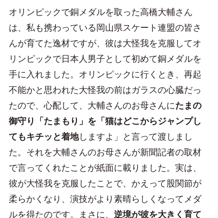
オリンピックで銅メダルを取った高橋大輔さん
は、私も携わっている岡山県スケート連盟の皆さ
んが育てた逸材ですが、彼は大怪我を克服してオ
リンピックで日本人男子として初めて銅メダルを
手に入れました。オリンピックに行くとき、再起
不能かと思われた大怪我の前はガラスの心臓だっ
たので、心配して、大輔さんのお母さんに
たまの
御守り「たまもり」を「猫はどこからジャンプし
てもキチッと着地
しますよ」と言って渡しまし
た。それを大輔さんのお母さんが新聞記者の取材
で言ってくれたことが紙面に載りました。実は、
彼が大怪我を克服したことで、かえって股関節が
柔らかくなり、演技がより素晴らしくなってメダ
ルを得たのです。まさに、
逆境が彼を大きく育て