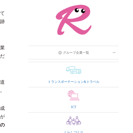
て
跡
事業
グループ企業一覧
だ
道
トランスポーテーション&トラベル
た。
ICT
成
が
の
くらしづくり