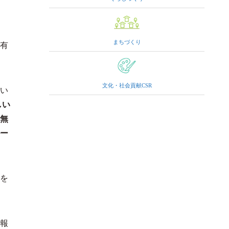
まちづくり
有
文化・社会貢献CSR
い
しい
無
ルー
を
報