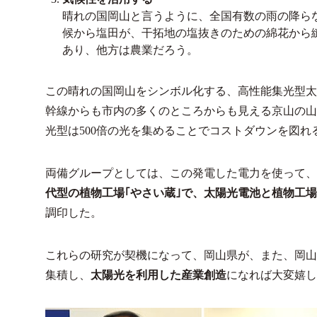
晴れの国岡山と言うように、全国有数の雨の降ら
候から塩田が、干拓地の塩抜きのための綿花から
あり、他方は農業だろう。
この晴れの国岡山をシンボル化する、高性能集光型太
幹線からも市内の多くのところからも見える京山の山
光型は500倍の光を集めることでコストダウンを図
両備グループとしては、この発電した電力を使って、
代型の植物工場｢やさい蔵｣で、太陽光電池と植物工
調印した。
これらの研究が契機になって、岡山県が、また、岡山
集積し、
太陽光を利用した産業創造
になれば大変嬉し