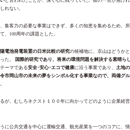
い
と言われたことが、深く心に残っていた。彼の一言が無けれ
しれない。
、集客力の必要な事業はできず、多くの知恵を集めるため、所
て、100周年の課題とした。
陽電池発電装置の日米比較の研究
の候補地に、京山はどうかと
入った。
国際的研究であり、将来の環境問題を解決する素晴ら
テーマである
安全･安心･エコで健康
に沿う事業であり、
土地の
政令市岡山市の未来の夢をシンボル化する事業なので、両備グ
。
るが、むしろネクスト１００年に向かってどのように企業経営
うに公共交通を中心に運輸交通、観光産業を一つのコアに、情