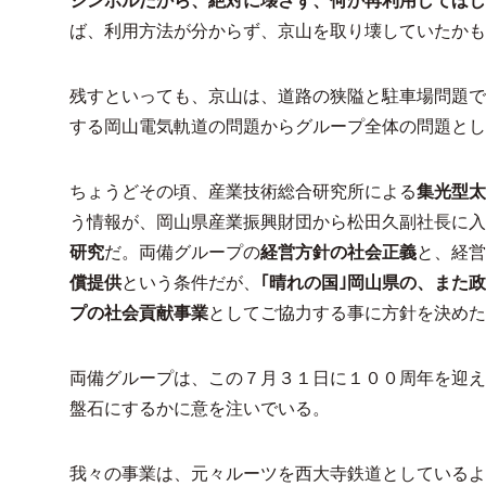
シンボルだから、絶対に壊さず、何か再利用してほし
ば、利用方法が分からず、京山を取り壊していたかも
残すといっても、京山は、道路の狭隘と駐車場問題で
する岡山電気軌道の問題からグループ全体の問題とし
ちょうどその頃、産業技術総合研究所による
集光型太
う情報が、岡山県産業振興財団から松田久副社長に
研究
だ。両備グループの
経営方針の社会正義
と、経営
償提供
という条件だが、
｢晴れの国｣岡山県の、また
プの社会貢献事業
としてご協力する事に方針を決めた
両備グループは、この７月３１日に１００周年を迎え
盤石にするかに意を注いでいる。
我々の事業は、元々ルーツを西大寺鉄道としているよ