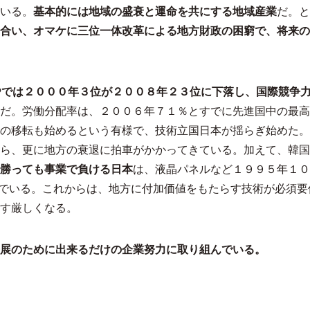
いる。
基本的には地域の盛衰と運命を共にする地域産業
だ。と
合い、オマケに三位一体改革による地方財政の困窮で、将来の
Pでは２０００年３位が２００８年２３位に下落し、国際競争
だ。労働分配率は、２００６年７１％とすでに先進国中の最高
の移転も始めるという有様で、技術立国日本が揺らぎ始めた。
ら、更に地方の衰退に拍車がかかってきている。加えて、韓国
勝っても事業で負ける日本
は、液晶パネルなど１９９５年１０
でいる。これからは、地方に付加価値をもたらす技術が必須要
す厳しくなる。
展のために出来るだけの企業努力に取り組んでいる。