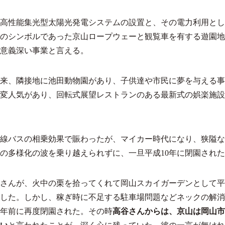
高性能集光型太陽光発電システムの設置と、その電力利用とし
のシンボルであった京山ロープウェーと観覧車を有する遊園地
意義深い事業と言える。
出来、隣接地に池田動物園があり、子供達や市民に夢を与える
変人気があり、回転式展望レストランのある最新式の娯楽施設
線バスの相乗効果で賑わったが、マイカー時代になり、狭隘な
の多様化の波を乗り越えられずに、一旦平成10年に閉園され
さんが、火中の栗を拾ってくれて岡山スカイガーデンとして平
した。しかし、稼ぎ時に不足する駐車場問題などネックの解消
年前に再度閉園された。その時
高谷さんからは、京山は岡山市