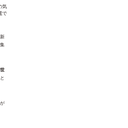
の気
電で
新
集
世
と
が