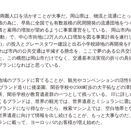
という商圏人口を活かすことが大事だ。岡山県は、物流と流通にと
積の為に、早島に全国でも有数規模の民間開発の流通団地をつ
積と雇用の増加が望めるように事業運営をしている。 岡山市内
運動」で、中心市街地に2万人の人口増加を図る事業計画を遂行
モモ)」の投入とグレースタワー建設と出石小学校跡地の再開発を
すれば市内の公共交通は半減する懸念を、ここで夢のある公共交
た。この構想は岡山市だけでなく、交通基本法実現の折りの具
プランになればと思っている。
地域のブランドに育てることが、観光やコンベンションの活性
ブランド造りに後楽園、閑谷学校や2500町歩の大干拓などの津
果、閑谷学校が教育遺産群の一つとして残っている。 ITに詳し
くるブランドは、世界の観光では、世界遺産とミシュランに選
ブランドになり得なかったら、検索マシン上では、空白地帯と
世界遺産に向けて情報を出し続けることが、もっと大事なのだ
ランに載って、ヨーロッパのお客様が増え始めた。