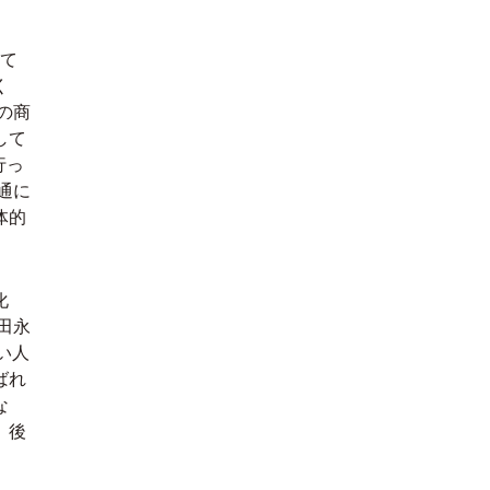
って
く
の商
して
行っ
通に
体的
化
田永
い人
ばれ
な
。後