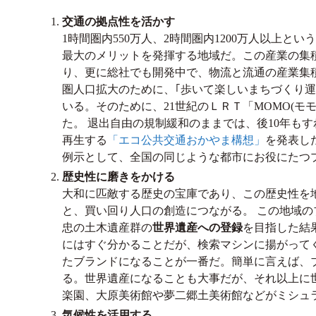
交通の拠点性を活かす
1時間圏内550万人、2時間圏内1200万人以上
最大のメリットを発揮する地域だ。この産業の集
り、更に総社でも開発中で、物流と流通の産業集
圏人口拡大のために、｢歩いて楽しいまちづくり
いる。そのために、21世紀のＬＲＴ「MOMO(
た。 退出自由の規制緩和のままでは、後10年も
再生する
「エコ公共交通おかやま構想」
を発表し
例示として、全国の同じような都市にお役にたつ
歴史性に磨きをかける
大和に匹敵する歴史の宝庫であり、この歴史性を
と、買い回り人口の創造につながる。 この地域の
忠の土木遺産群の
世界遺産への登録
を目指した結
にはすぐ分かることだが、検索マシンに揚がって
たブランドになることが一番だ。簡単に言えば、
る。世界遺産になることも大事だが、それ以上に
楽園、大原美術館や夢二郷土美術館などがミシュ
気候性を活用する