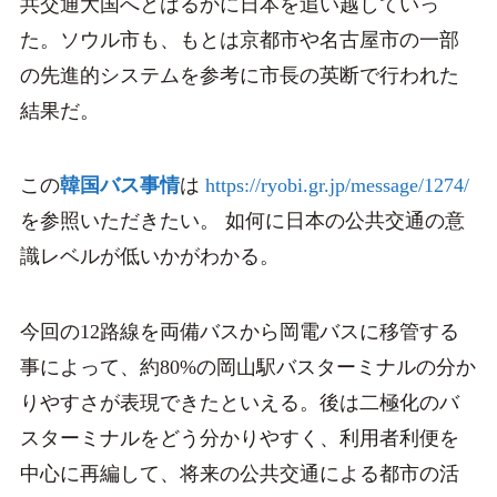
共交通大国へとはるかに日本を追い越していっ
た。ソウル市も、もとは京都市や名古屋市の一部
の先進的システムを参考に市長の英断で行われた
結果だ。
この
韓国バス事情
は
https://ryobi.gr.jp/message/1274/
を参照いただきたい。 如何に日本の公共交通の意
識レベルが低いかがわかる。
今回の12路線を両備バスから岡電バスに移管する
事によって、約80%の岡山駅バスターミナルの分か
りやすさが表現できたといえる。後は二極化のバ
スターミナルをどう分かりやすく、利用者利便を
中心に再編して、将来の公共交通による都市の活