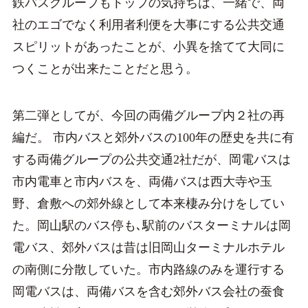
鉄バスグループもトップの気持ちは、一緒で、両
社のエゴでなく利用者利便を大事にする公共交通
スピリットがあったことが、小異を捨てて大同に
つくことが出来たことだと思う。
第二弾としてが、今回の両備グループ内２社の再
編だ。 市内バスと郊外バスの100年の歴史を共に有
する両備グループの公共交通2社だが、岡電バスは
市内電車と市内バスを、両備バスは西大寺や玉
野、倉敷への郊外線として本来棲み分けをしてい
た。岡山駅のバス停も､駅前のバスターミナルは岡
電バス、郊外バスは昔は旧岡山ターミナルホテル
の南側に分散していた。市内路線のみを運行する
岡電バスは、両備バスを含む郊外バス会社の蚕食