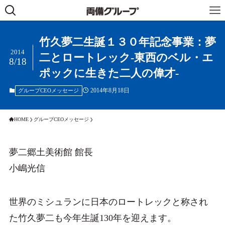
竹久夢二生誕１３０年記念事業：夢
2014
二とロートレック-東西のベル・エ
8/18
ポックに生きた二人の偉才-
2014年8月18日
グループCEOメッセージ
HOME
グループCEOメッセージ
夢二郷土美術館 館長
小嶋光信
世界のミシュランに日本のロートレックと称され
た竹久夢二も今年生誕130年を迎えます。