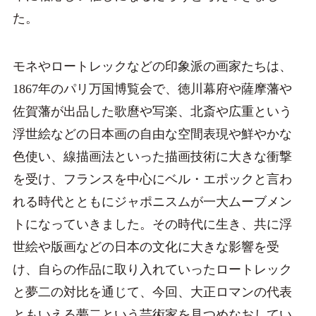
た。
モネやロートレックなどの印象派の画家たちは、
1867年のパリ万国博覧会で、徳川幕府や薩摩藩や
佐賀藩が出品した歌麿や写楽、北斎や広重という
浮世絵などの日本画の自由な空間表現や鮮やかな
色使い、線描画法といった描画技術に大きな衝撃
を受け、フランスを中心にベル・エポックと言わ
れる時代とともにジャポニスムが一大ムーブメン
トになっていきました。その時代に生き、共に浮
世絵や版画などの日本の文化に大きな影響を受
け、自らの作品に取り入れていったロートレック
と夢二の対比を通じて、今回、大正ロマンの代表
ともいえる夢二という芸術家を見つめなおしてい