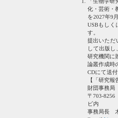
「生物学研
化・芸術・
を2027
USBもし
す。
提出いただ
して出版し
研究機関に
論叢作成時
CDにて送
【「研究報
財団事務局
〒703-82
ビ内
事務局長 