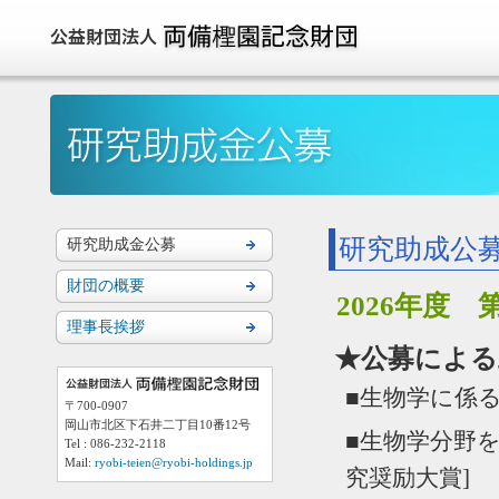
研究助成公
研究助成金公募
財団の概要
2026年度 
理事長挨拶
★公募による
■生物学に係る
〒700-0907
岡山市北区下石井二丁目10番12号
■生物学分野
Tel : 086-232-2118
Mail:
ryobi-teien@ryobi-holdings.jp
究奨励大賞]